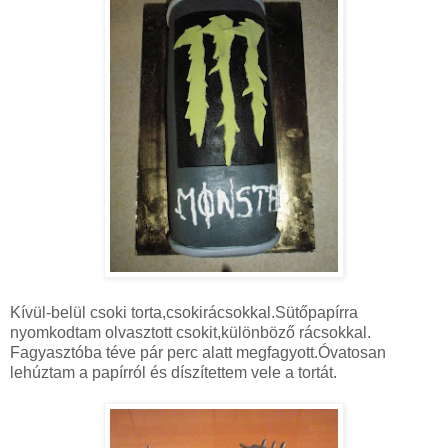
Kívül-belül csoki torta,csokirácsokkal.Sütőpapírra
nyomkodtam olvasztott csokit,különböző rácsokkal.
Fagyasztóba téve pár perc alatt megfagyott.Óvatosan
lehúztam a papírról és díszítettem vele a tortát.