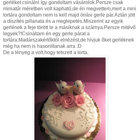
gerléket csinálni így gondoltam vásárolok.Persze csak
miniatűr méretben volt kapható,de én megvettem,mert a mini
tortára gondoltam nem is kell majd óriási gerle pár.Aztán jött
a díszítés pillanata és a meglepetés.Miszerint az egyik
gerlének a feje törött le a másiknak a szárnya.Persze mitévő
legyek?!Csináltam én egy gerle párat a
tortára.Madárszakértőktól elnézést,de hívjuk őket gerléknek
még ha nem is hasonlítanak arra :D
De a lényeg a volt,hogy tetszett a torta.