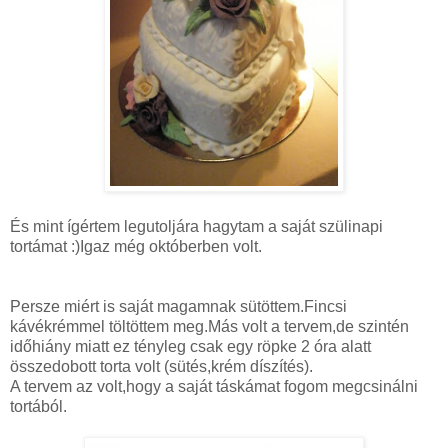
És mint ígértem legutoljára hagytam a saját szülinapi
tortámat :)Igaz még októberben volt.
Persze miért is saját magamnak sütöttem.Fincsi
kávékrémmel töltöttem meg.Más volt a tervem,de szintén
időhiány miatt ez tényleg csak egy röpke 2 óra alatt
összedobott torta volt (sütés,krém díszítés).
A tervem az volt,hogy a saját táskámat fogom megcsinálni
tortából.