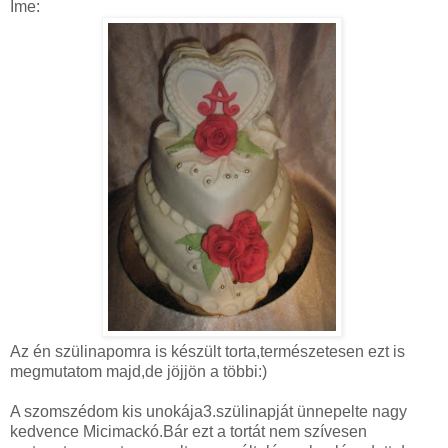
Íme:
Az én szülinapomra is készült torta,természetesen ezt is
megmutatom majd,de jöjjön a többi:)
A szomszédom kis unokája3.szülinapját ünnepelte nagy
kedvence Micimackó.Bár ezt a tortát nem szívesen