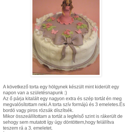
A következő torta egy hölgynek készült mint kiderült egy
napon van a születésnapunk :)
Az ő párja kitalált egy nagyon extra és szép tortát én meg
megvalósítottam neki.A torta szív formájú és 3 emeletes.És
bordó vagy piros rózsák díszítsék.
Mikor összeállítottam a tortát a legfelső szint is rákerült de
sehogy sem mutatott így úgy döntöttem,hogy felállítva
teszem rá a 3. emeletet.