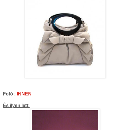
Fotó :
INNEN
És ilyen lett: