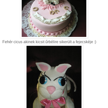
Fehér cicus akinek kicsit űrbélire sikerült a fejecskéje :)