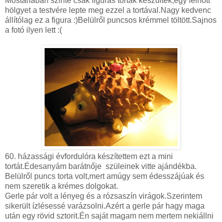
Mostanában szinte csak figurás torták készültek,egy felnőtt
hölgyet a testvére lepte meg ezzel a tortával.Nagy kedvenc
állítólag ez a figura :)Belülről puncsos krémmel töltött.Sajnos
a fotó ilyen lett :(
60. házassági évfordulóra készítettem ezt a mini
tortát.Édesanyám barátnője szüleinek vitte ajándékba.
Belülről puncs torta volt,mert amúgy sem édesszájúak és
nem szeretik a krémes dolgokat.
Gerle pár volt a lényeg és a rózsaszín virágok.Szerintem
sikerült ízlésessé varázsolni.Azért a gerle pár hagy maga
után egy rövid sztorit.Én saját magam nem mertem nekiállni