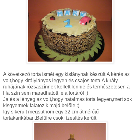
A következő torta ismét egy kislánynak készült.A kérés az
volt,hogy királylányos legyen és csajos torta.A király
ruhájának rózsaszínnek kellett lennie és természetesen a
lila szín sem maradhatott le a tortáról :)
Ja és a lényeg az volt,hogy hatalmas torta legyen,mert sok
kisgyermek falatozik majd belőle :)
Így sikerült megsütnöm egy 32 cm átmérőjű
tortakarikában.Belülre csoki ízesítés került.