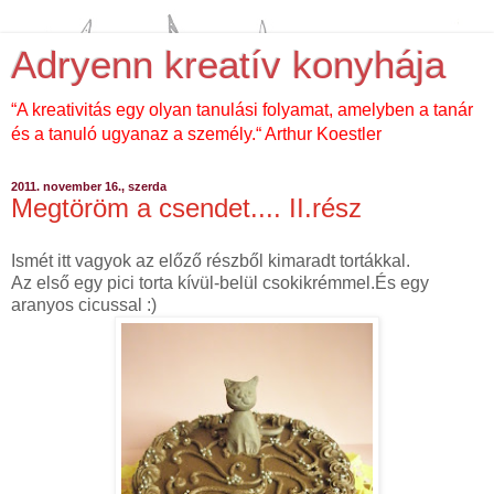
Adryenn kreatív konyhája
“A kreativitás egy olyan tanulási folyamat, amelyben a tanár
és a tanuló ugyanaz a személy.“ Arthur Koestler
2011. november 16., szerda
Megtöröm a csendet.... II.rész
Ismét itt vagyok az előző részből kimaradt tortákkal.
Az első egy pici torta kívül-belül csokikrémmel.És egy
aranyos cicussal :)