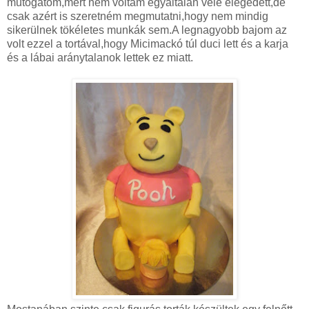
mutogatom,mert nem voltam egyáltalán vele elégedett,de
csak azért is szeretném megmutatni,hogy nem mindig
sikerülnek tökéletes munkák sem.A legnagyobb bajom az
volt ezzel a tortával,hogy Micimackó túl duci lett és a karja
és a lábai aránytalanok lettek ez miatt.