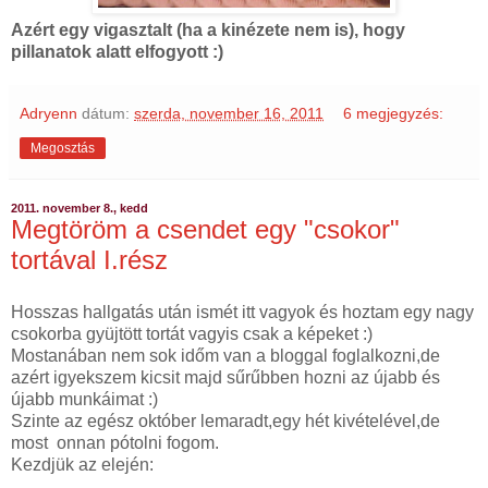
Azért egy vigasztalt (ha a kinézete nem is), hogy
pillanatok alatt elfogyott :)
Adryenn
dátum:
szerda, november 16, 2011
6 megjegyzés:
Megosztás
2011. november 8., kedd
Megtöröm a csendet egy "csokor"
tortával I.rész
Hosszas hallgatás után ismét itt vagyok és hoztam egy nagy
csokorba gyüjtött tortát vagyis csak a képeket :)
Mostanában nem sok időm van a bloggal foglalkozni,de
azért igyekszem kicsit majd sűrűbben hozni az újabb és
újabb munkáimat :)
Szinte az egész október lemaradt,egy hét kivételével,de
most onnan pótolni fogom.
Kezdjük az elején: