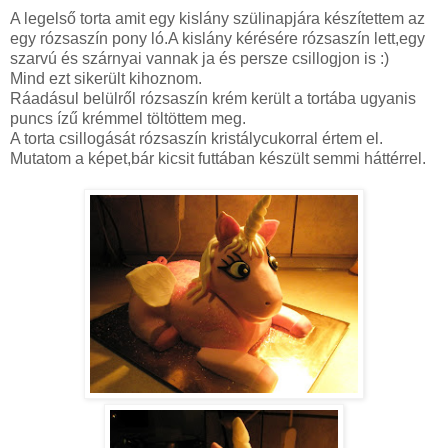
A legelső torta amit egy kislány szülinapjára készítettem az
egy rózsaszín pony ló.A kislány kérésére rózsaszín lett,egy
szarvú és szárnyai vannak ja és persze csillogjon is :)
Mind ezt sikerült kihoznom.
Ráadásul belülről rózsaszín krém került a tortába ugyanis
puncs ízű krémmel töltöttem meg.
A torta csillogását rózsaszín kristálycukorral értem el.
Mutatom a képet,bár kicsit futtában készült semmi háttérrel.