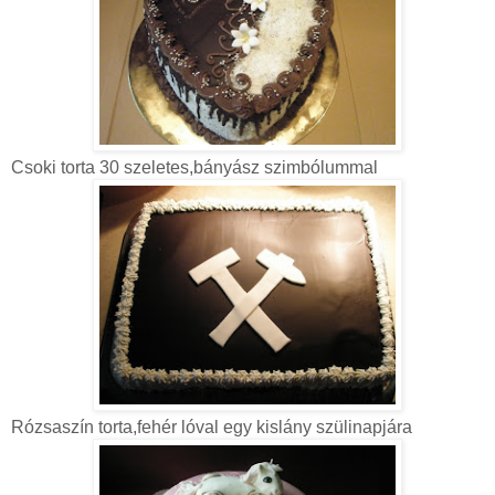
Csoki torta 30 szeletes,bányász szimbólummal
Rózsaszín torta,fehér lóval egy kislány szülinapjára